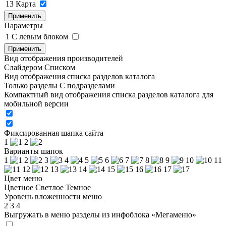
13
Карта
Применить
Параметры
1
C левым блоком
Применить
Вид отображения производителей
Слайдером
Списком
Вид отображения списка разделов каталога
Только разделы
С подразделами
Компактный вид отображения списка разделов каталога для
мобильной версии
Фиксированная шапка сайта
1
2
Варианты шапок
1
2
3
4
5
6
7
8
9
10
11
12
13
14
15
16
17
Цвет меню
Цветное
Светлое
Темное
Уровень вложенности меню
2
3
4
Выгружать в меню разделы из инфоблока «Мегаменю»