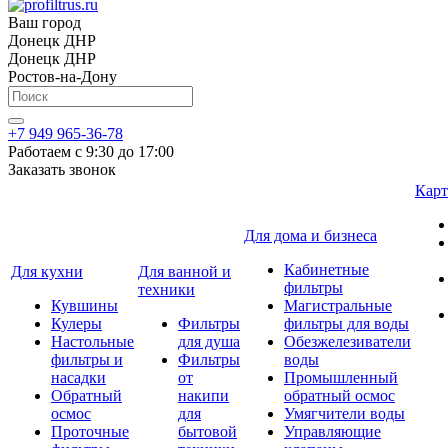
Ваш город
Донецк ДНР
Донецк ДНР
Ростов-на-Дону
+7 949 965-36-78
Работаем с 9:30 до 17:00
Заказать звонок
Карт
Для дома и бизнеса
Кабинетные
Для кухни
Для ванной и
фильтры
техники
Кувшины
Магистральные
Кулеры
Фильтры
фильтры для воды
Настольные
для душа
Обезжелезиватели
фильтры и
Фильтры
воды
насадки
от
Промышленный
Обратный
накипи
обратный осмос
осмос
для
Умягчители воды
Проточные
бытовой
Управляющие