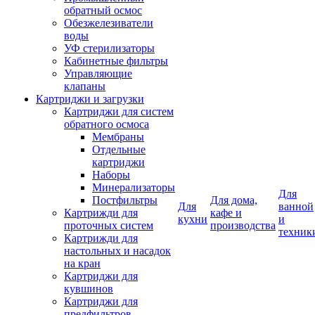
обратный осмос
Обезжелезиватели
воды
УФ стерилизаторы
Кабинетные фильтры
Управляющие
клапаны
Картриджи и загрузки
Картриджи для систем
обратного осмоса
Мембраны
Отдельные
картриджи
Наборы
Минерализаторы
Для
Постфильтры
Для дома,
Для
ванной
Картрижди для
кафе и
кухни
и
проточных систем
производства
техник
Картрижди для
настольных и насадок
на кран
Картриджи для
кувшинов
Картриджи для
предфильтров