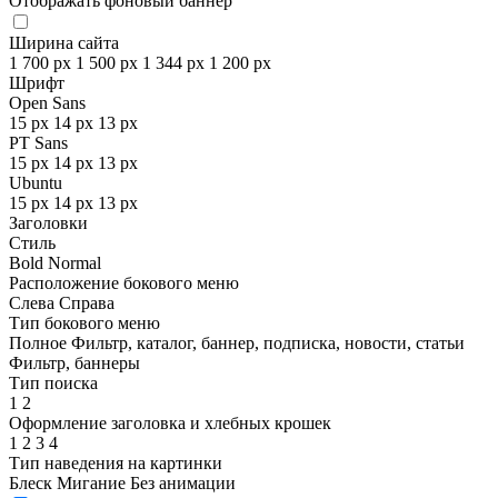
Отображать фоновый баннер
Ширина сайта
1 700 px
1 500 px
1 344 px
1 200 px
Шрифт
Open Sans
15 px
14 px
13 px
PT Sans
15 px
14 px
13 px
Ubuntu
15 px
14 px
13 px
Заголовки
Стиль
Bold
Normal
Расположение бокового меню
Слева
Справа
Тип бокового меню
Полное
Фильтр, каталог, баннер, подписка, новости, статьи
Фильтр, баннеры
Тип поиска
1
2
Оформление заголовка и хлебных крошек
1
2
3
4
Тип наведения на картинки
Блеск
Мигание
Без анимации