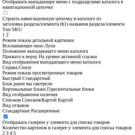
Отображать выпадающее меню с подразделами каталога в
навигационной цепочке
Строить навигационную цепочку в каталоге из
заголовка раздела/элемента (h1)
названия раздела/элемента
Тип SKU
1
2
Режим показа детальной картинки
Всплывающее окно
Лупа
Положение выпадающего меню каталога
Прижато к верху
На уровне активной ссылки
Вид отображения выпадающего меню каталога
Справа
Снизу
Режим показа просмотренных товаров
Быстрый
Стандартный
Блок ранее вы смотрели
Вертикальные блоки
Горизонтальные блоки
Вид отображения наличия
Списком
Списком/Картой
Картой
Вид отзывов
Стандартные
Расширенные
Отображать галерею у элемента для списка товаров
Количество картинок в галерее у элемента для списка товаров
2
3
4
5