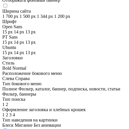
Отображать фоновый баннер
Ширина сайта
1 700 px
1 500 px
1 344 px
1 200 px
Шрифт
Open Sans
15 px
14 px
13 px
PT Sans
15 px
14 px
13 px
Ubuntu
15 px
14 px
13 px
Заголовки
Стиль
Bold
Normal
Расположение бокового меню
Слева
Справа
Тип бокового меню
Полное
Фильтр, каталог, баннер, подписка, новости, статьи
Фильтр, баннеры
Тип поиска
1
2
Оформление заголовка и хлебных крошек
1
2
3
4
Тип наведения на картинки
Блеск
Мигание
Без анимации