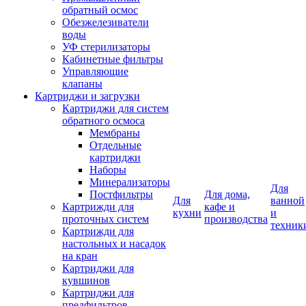
обратный осмос
Обезжелезиватели
воды
УФ стерилизаторы
Кабинетные фильтры
Управляющие
клапаны
Картриджи и загрузки
Картриджи для систем
обратного осмоса
Мембраны
Отдельные
картриджи
Наборы
Минерализаторы
Для
Постфильтры
Для дома,
Для
ванной
Картрижди для
кафе и
кухни
и
проточных систем
производства
техник
Картрижди для
настольных и насадок
на кран
Картриджи для
кувшинов
Картриджи для
предфильтров