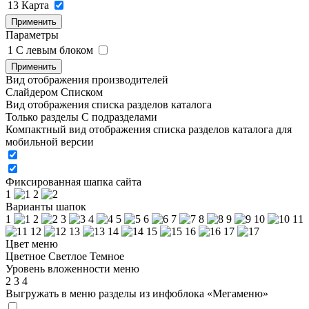
13
Карта
Применить
Параметры
1
C левым блоком
Применить
Вид отображения производителей
Слайдером
Списком
Вид отображения списка разделов каталога
Только разделы
С подразделами
Компактный вид отображения списка разделов каталога для
мобильной версии
Фиксированная шапка сайта
1
2
Варианты шапок
1
2
3
4
5
6
7
8
9
10
11
12
13
14
15
16
17
Цвет меню
Цветное
Светлое
Темное
Уровень вложенности меню
2
3
4
Выгружать в меню разделы из инфоблока «Мегаменю»