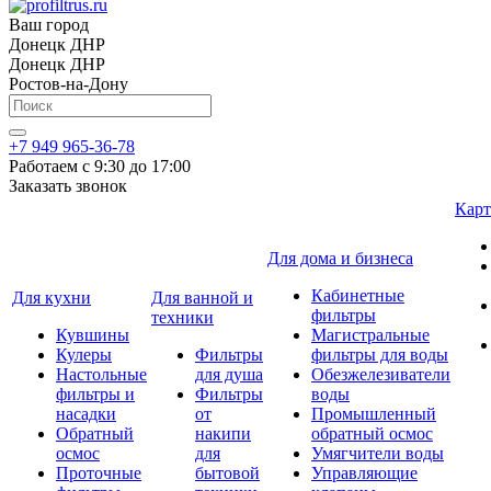
Ваш город
Донецк ДНР
Донецк ДНР
Ростов-на-Дону
+7 949 965-36-78
Работаем с 9:30 до 17:00
Заказать звонок
Карт
Для дома и бизнеса
Кабинетные
Для кухни
Для ванной и
фильтры
техники
Кувшины
Магистральные
Кулеры
Фильтры
фильтры для воды
Настольные
для душа
Обезжелезиватели
фильтры и
Фильтры
воды
насадки
от
Промышленный
Обратный
накипи
обратный осмос
осмос
для
Умягчители воды
Проточные
бытовой
Управляющие