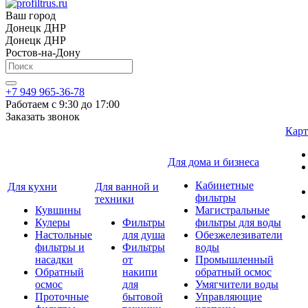
Ваш город
Донецк ДНР
Донецк ДНР
Ростов-на-Дону
+7 949 965-36-78
Работаем с 9:30 до 17:00
Заказать звонок
Карт
Для дома и бизнеса
Кабинетные
Для кухни
Для ванной и
фильтры
техники
Кувшины
Магистральные
Кулеры
Фильтры
фильтры для воды
Настольные
для душа
Обезжелезиватели
фильтры и
Фильтры
воды
насадки
от
Промышленный
Обратный
накипи
обратный осмос
осмос
для
Умягчители воды
Проточные
бытовой
Управляющие