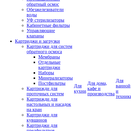
обратный осмос
Обезжелезиватели
воды
УФ стерилизаторы
Кабинетные фильтры
Управляющие
клапаны
Картриджи и загрузки
Картриджи для систем
обратного осмоса
Мембраны
Отдельные
картриджи
Наборы
Минерализаторы
Для
Постфильтры
Для дома,
Для
ванной
Картрижди для
кафе и
кухни
и
проточных систем
производства
техник
Картрижди для
настольных и насадок
на кран
Картриджи для
кувшинов
Картриджи для
предфильтров