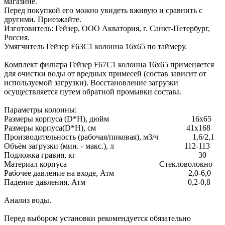
магазине.
Перед покупкой его можно увидеть вживую и сравнить с
другими. Приезжайте.
Изготовитель: Гейзер, ООО Акватория, г. Санкт-Петербург,
Россия.
Умягчитель Гейзер F63C1 колонна 16х65 по таймеру.
Комплект фильтра Гейзер F67C1 колонна 16х65 применяется
для очистки воды от вредных примесей (состав зависит от
используемой загрузки). Восстановление загрузки
осуществляется путем обратной промывки состава.
Параметры колонны:
Размеры корпуса (D*H), дюйм 16х65
Размеры корпуса(D*H), см 41х168
Производительность (рабочая/пиковая), м3/ч 1,6/2,1
Объём загрузки (мин. - макс.), л 112-113
Подложка гравия, кг 30
Материал корпуса Стекловолокно
Рабочее давление на входе, Атм 2,0-6,0
Падение давления, Атм 0,2-0,8
Анализ воды.
Перед выбором установки рекомендуется обязательно