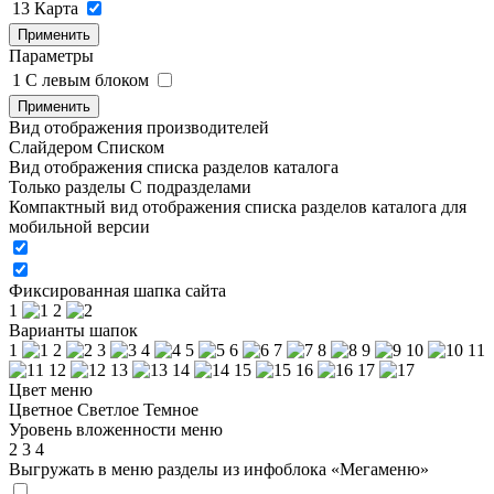
13
Карта
Применить
Параметры
1
C левым блоком
Применить
Вид отображения производителей
Слайдером
Списком
Вид отображения списка разделов каталога
Только разделы
С подразделами
Компактный вид отображения списка разделов каталога для
мобильной версии
Фиксированная шапка сайта
1
2
Варианты шапок
1
2
3
4
5
6
7
8
9
10
11
12
13
14
15
16
17
Цвет меню
Цветное
Светлое
Темное
Уровень вложенности меню
2
3
4
Выгружать в меню разделы из инфоблока «Мегаменю»