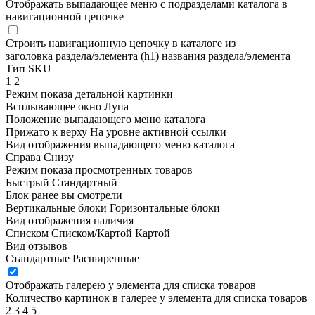
Отображать выпадающее меню с подразделами каталога в
навигационной цепочке
Строить навигационную цепочку в каталоге из
заголовка раздела/элемента (h1)
названия раздела/элемента
Тип SKU
1
2
Режим показа детальной картинки
Всплывающее окно
Лупа
Положение выпадающего меню каталога
Прижато к верху
На уровне активной ссылки
Вид отображения выпадающего меню каталога
Справа
Снизу
Режим показа просмотренных товаров
Быстрый
Стандартный
Блок ранее вы смотрели
Вертикальные блоки
Горизонтальные блоки
Вид отображения наличия
Списком
Списком/Картой
Картой
Вид отзывов
Стандартные
Расширенные
Отображать галерею у элемента для списка товаров
Количество картинок в галерее у элемента для списка товаров
2
3
4
5