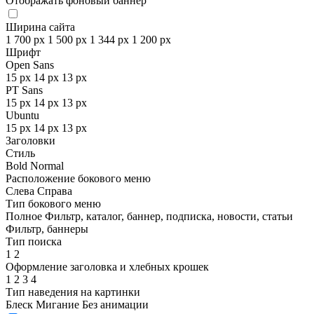
Отображать фоновый баннер
Ширина сайта
1 700 px
1 500 px
1 344 px
1 200 px
Шрифт
Open Sans
15 px
14 px
13 px
PT Sans
15 px
14 px
13 px
Ubuntu
15 px
14 px
13 px
Заголовки
Стиль
Bold
Normal
Расположение бокового меню
Слева
Справа
Тип бокового меню
Полное
Фильтр, каталог, баннер, подписка, новости, статьи
Фильтр, баннеры
Тип поиска
1
2
Оформление заголовка и хлебных крошек
1
2
3
4
Тип наведения на картинки
Блеск
Мигание
Без анимации