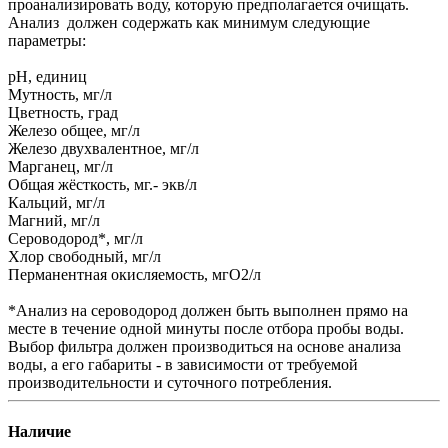
проанализировать воду, которую предполагается очищать.
Анализ должен содержать как минимум следующие
параметры:
рН, единиц
Мутность, мг/л
Цветность, град
Железо общее, мг/л
Железо двухвалентное, мг/л
Марганец, мг/л
Общая жёсткость, мг.- экв/л
Кальций, мг/л
Магний, мг/л
Сероводород*, мг/л
Хлор свободный, мг/л
Перманентная окисляемость, мгО2/л
*Анализ на сероводород должен быть выполнен прямо на
месте в течение одной минуты после отбора пробы воды.
Выбор фильтра должен производиться на основе анализа
воды, а его габариты - в зависимости от требуемой
производительности и суточного потребления.
Наличие