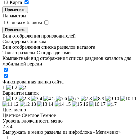
13
Карта
Применить
Параметры
1
C левым блоком
Применить
Вид отображения производителей
Слайдером
Списком
Вид отображения списка разделов каталога
Только разделы
С подразделами
Компактный вид отображения списка разделов каталога для
мобильной версии
Фиксированная шапка сайта
1
2
Варианты шапок
1
2
3
4
5
6
7
8
9
10
11
12
13
14
15
16
17
Цвет меню
Цветное
Светлое
Темное
Уровень вложенности меню
2
3
4
Выгружать в меню разделы из инфоблока «Мегаменю»