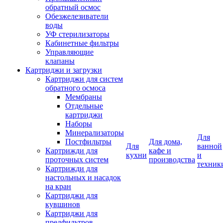
обратный осмос
Обезжелезиватели
воды
УФ стерилизаторы
Кабинетные фильтры
Управляющие
клапаны
Картриджи и загрузки
Картриджи для систем
обратного осмоса
Мембраны
Отдельные
картриджи
Наборы
Минерализаторы
Для
Постфильтры
Для дома,
Для
ванной
Картрижди для
кафе и
кухни
и
проточных систем
производства
техник
Картрижди для
настольных и насадок
на кран
Картриджи для
кувшинов
Картриджи для
предфильтров