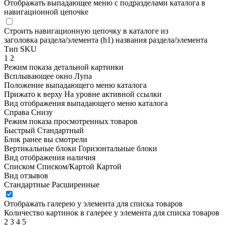
Отображать выпадающее меню с подразделами каталога в
навигационной цепочке
Строить навигационную цепочку в каталоге из
заголовка раздела/элемента (h1)
названия раздела/элемента
Тип SKU
1
2
Режим показа детальной картинки
Всплывающее окно
Лупа
Положение выпадающего меню каталога
Прижато к верху
На уровне активной ссылки
Вид отображения выпадающего меню каталога
Справа
Снизу
Режим показа просмотренных товаров
Быстрый
Стандартный
Блок ранее вы смотрели
Вертикальные блоки
Горизонтальные блоки
Вид отображения наличия
Списком
Списком/Картой
Картой
Вид отзывов
Стандартные
Расширенные
Отображать галерею у элемента для списка товаров
Количество картинок в галерее у элемента для списка товаров
2
3
4
5