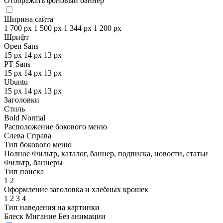
Отображать фоновый баннер
Ширина сайта
1 700 px
1 500 px
1 344 px
1 200 px
Шрифт
Open Sans
15 px
14 px
13 px
PT Sans
15 px
14 px
13 px
Ubuntu
15 px
14 px
13 px
Заголовки
Стиль
Bold
Normal
Расположение бокового меню
Слева
Справа
Тип бокового меню
Полное
Фильтр, каталог, баннер, подписка, новости, статьи
Фильтр, баннеры
Тип поиска
1
2
Оформление заголовка и хлебных крошек
1
2
3
4
Тип наведения на картинки
Блеск
Мигание
Без анимации