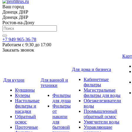
Ваш город
Донецк ДНР
Донецк ДНР
Ростов-на-Дону
+7 949 965-36-78
Работаем с 9:30 до 17:00
Заказать звонок
Карт
Для дома и бизнеса
Кабинетные
Для кухни
Для ванной и
фильтры
техники
Кувшины
Магистральные
Кулеры
Фильтры
фильтры для воды
Настольные
для душа
Обезжелезиватели
фильтры и
Фильтры
воды
насадки
от
Промышленный
Обратный
накипи
обратный осмос
осмос
для
Умягчители воды
Проточные
бытовой
Управляющие