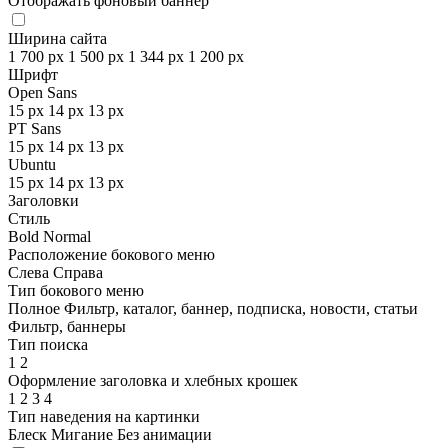
Отображать фоновый баннер
Ширина сайта
1 700 px
1 500 px
1 344 px
1 200 px
Шрифт
Open Sans
15 px
14 px
13 px
PT Sans
15 px
14 px
13 px
Ubuntu
15 px
14 px
13 px
Заголовки
Стиль
Bold
Normal
Расположение бокового меню
Слева
Справа
Тип бокового меню
Полное
Фильтр, каталог, баннер, подписка, новости, статьи
Фильтр, баннеры
Тип поиска
1
2
Оформление заголовка и хлебных крошек
1
2
3
4
Тип наведения на картинки
Блеск
Мигание
Без анимации