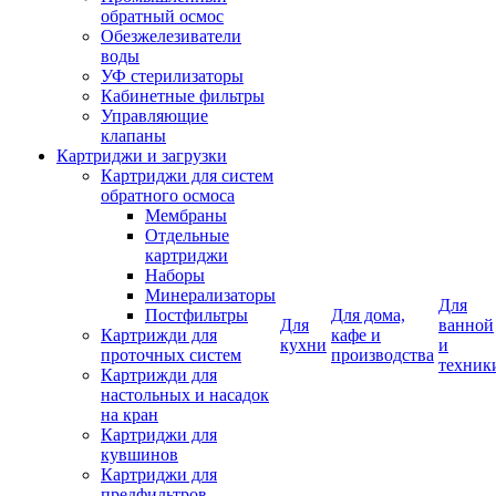
обратный осмос
Обезжелезиватели
воды
УФ стерилизаторы
Кабинетные фильтры
Управляющие
клапаны
Картриджи и загрузки
Картриджи для систем
обратного осмоса
Мембраны
Отдельные
картриджи
Наборы
Минерализаторы
Для
Постфильтры
Для дома,
Для
ванной
Картрижди для
кафе и
кухни
и
проточных систем
производства
техник
Картрижди для
настольных и насадок
на кран
Картриджи для
кувшинов
Картриджи для
предфильтров