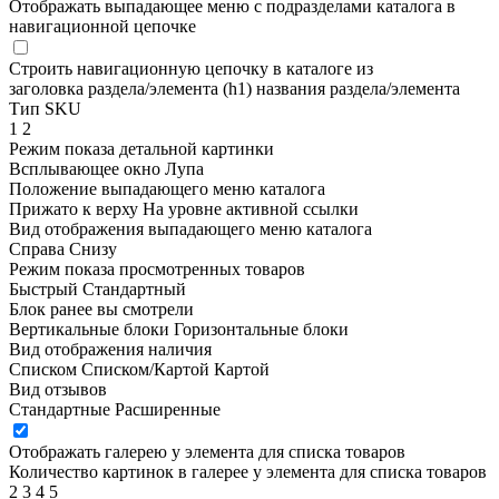
Отображать выпадающее меню с подразделами каталога в
навигационной цепочке
Строить навигационную цепочку в каталоге из
заголовка раздела/элемента (h1)
названия раздела/элемента
Тип SKU
1
2
Режим показа детальной картинки
Всплывающее окно
Лупа
Положение выпадающего меню каталога
Прижато к верху
На уровне активной ссылки
Вид отображения выпадающего меню каталога
Справа
Снизу
Режим показа просмотренных товаров
Быстрый
Стандартный
Блок ранее вы смотрели
Вертикальные блоки
Горизонтальные блоки
Вид отображения наличия
Списком
Списком/Картой
Картой
Вид отзывов
Стандартные
Расширенные
Отображать галерею у элемента для списка товаров
Количество картинок в галерее у элемента для списка товаров
2
3
4
5