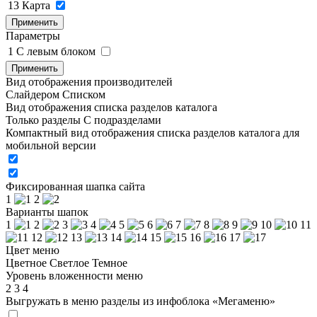
13
Карта
Применить
Параметры
1
C левым блоком
Применить
Вид отображения производителей
Слайдером
Списком
Вид отображения списка разделов каталога
Только разделы
С подразделами
Компактный вид отображения списка разделов каталога для
мобильной версии
Фиксированная шапка сайта
1
2
Варианты шапок
1
2
3
4
5
6
7
8
9
10
11
12
13
14
15
16
17
Цвет меню
Цветное
Светлое
Темное
Уровень вложенности меню
2
3
4
Выгружать в меню разделы из инфоблока «Мегаменю»