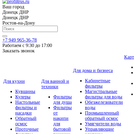
Ваш город
Донецк ДНР
Донецк ДНР
Ростов-на-Дону
+7 949 965-36-78
Работаем с 9:30 до 17:00
Заказать звонок
Карт
Для дома и бизнеса
Кабинетные
Для кухни
Для ванной и
фильтры
техники
Кувшины
Магистральные
Кулеры
Фильтры
фильтры для воды
Настольные
для душа
Обезжелезиватели
фильтры и
Фильтры
воды
насадки
от
Промышленный
Обратный
накипи
обратный осмос
осмос
для
Умягчители воды
Проточные
бытовой
Управляющие