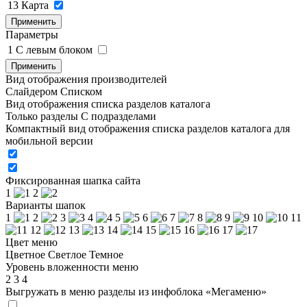
13
Карта
Применить
Параметры
1
C левым блоком
Применить
Вид отображения производителей
Слайдером
Списком
Вид отображения списка разделов каталога
Только разделы
С подразделами
Компактный вид отображения списка разделов каталога для
мобильной версии
Фиксированная шапка сайта
1
2
Варианты шапок
1
2
3
4
5
6
7
8
9
10
11
12
13
14
15
16
17
Цвет меню
Цветное
Светлое
Темное
Уровень вложенности меню
2
3
4
Выгружать в меню разделы из инфоблока «Мегаменю»