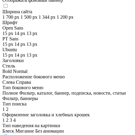
Отображать фоновый баннер
Ширина сайта
1 700 px
1 500 px
1 344 px
1 200 px
Шрифт
Open Sans
15 px
14 px
13 px
PT Sans
15 px
14 px
13 px
Ubuntu
15 px
14 px
13 px
Заголовки
Стиль
Bold
Normal
Расположение бокового меню
Слева
Справа
Тип бокового меню
Полное
Фильтр, каталог, баннер, подписка, новости, статьи
Фильтр, баннеры
Тип поиска
1
2
Оформление заголовка и хлебных крошек
1
2
3
4
Тип наведения на картинки
Блеск
Мигание
Без анимации