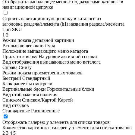
Отображать выпадающее меню с подразделами каталога в
навигационной цепочке
Строить навигационную цепочку в каталоге из
заголовка раздела/элемента (h1)
названия раздела/элемента
Тип SKU
1
2
Режим показа детальной картинки
Всплывающее окно
Лупа
Положение выпадающего меню каталога
Прижато к верху
На уровне активной ссылки
Вид отображения выпадающего меню каталога
Справа
Снизу
Режим показа просмотренных товаров
Быстрый
Стандартный
Блок ранее вы смотрели
Вертикальные блоки
Горизонтальные блоки
Вид отображения наличия
Списком
Списком/Картой
Картой
Вид отзывов
Стандартные
Расширенные
Отображать галерею у элемента для списка товаров
Количество картинок в галерее у элемента для списка товаров
2
3
4
5