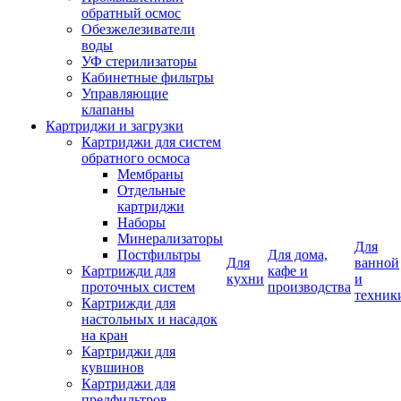
обратный осмос
Обезжелезиватели
воды
УФ стерилизаторы
Кабинетные фильтры
Управляющие
клапаны
Картриджи и загрузки
Картриджи для систем
обратного осмоса
Мембраны
Отдельные
картриджи
Наборы
Минерализаторы
Для
Постфильтры
Для дома,
Для
ванной
Картрижди для
кафе и
кухни
и
проточных систем
производства
техник
Картрижди для
настольных и насадок
на кран
Картриджи для
кувшинов
Картриджи для
предфильтров