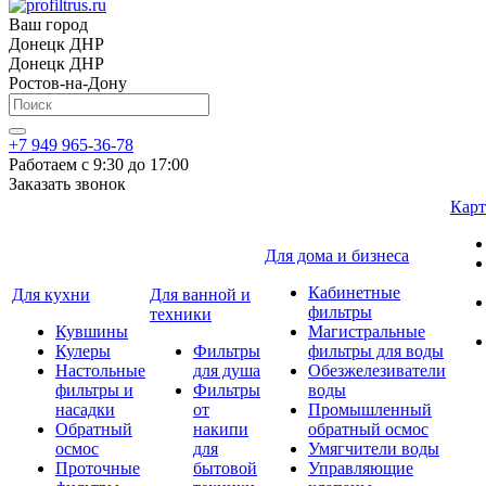
Ваш город
Донецк ДНР
Донецк ДНР
Ростов-на-Дону
+7 949 965-36-78
Работаем с 9:30 до 17:00
Заказать звонок
Карт
Для дома и бизнеса
Кабинетные
Для кухни
Для ванной и
фильтры
техники
Кувшины
Магистральные
Кулеры
Фильтры
фильтры для воды
Настольные
для душа
Обезжелезиватели
фильтры и
Фильтры
воды
насадки
от
Промышленный
Обратный
накипи
обратный осмос
осмос
для
Умягчители воды
Проточные
бытовой
Управляющие