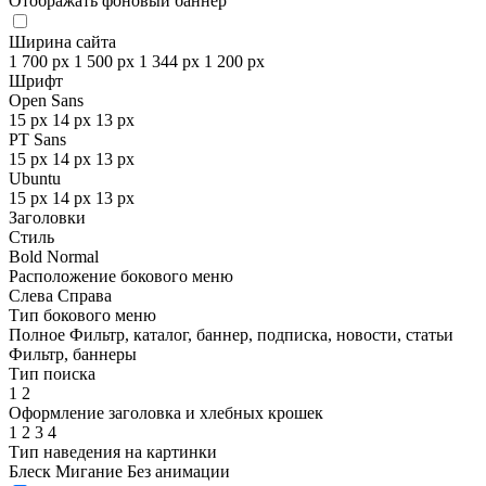
Отображать фоновый баннер
Ширина сайта
1 700 px
1 500 px
1 344 px
1 200 px
Шрифт
Open Sans
15 px
14 px
13 px
PT Sans
15 px
14 px
13 px
Ubuntu
15 px
14 px
13 px
Заголовки
Стиль
Bold
Normal
Расположение бокового меню
Слева
Справа
Тип бокового меню
Полное
Фильтр, каталог, баннер, подписка, новости, статьи
Фильтр, баннеры
Тип поиска
1
2
Оформление заголовка и хлебных крошек
1
2
3
4
Тип наведения на картинки
Блеск
Мигание
Без анимации