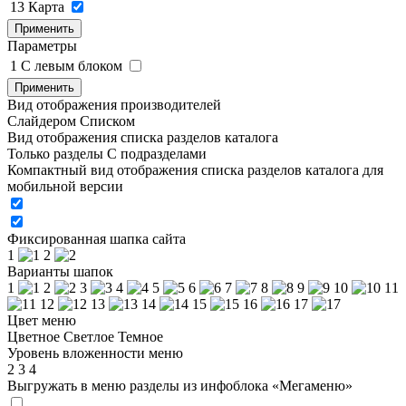
13
Карта
Применить
Параметры
1
C левым блоком
Применить
Вид отображения производителей
Слайдером
Списком
Вид отображения списка разделов каталога
Только разделы
С подразделами
Компактный вид отображения списка разделов каталога для
мобильной версии
Фиксированная шапка сайта
1
2
Варианты шапок
1
2
3
4
5
6
7
8
9
10
11
12
13
14
15
16
17
Цвет меню
Цветное
Светлое
Темное
Уровень вложенности меню
2
3
4
Выгружать в меню разделы из инфоблока «Мегаменю»