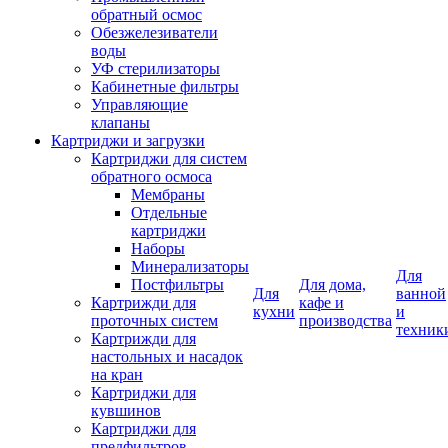
обратный осмос
Обезжелезиватели
воды
УФ стерилизаторы
Кабинетные фильтры
Управляющие
клапаны
Картриджи и загрузки
Картриджи для систем
обратного осмоса
Мембраны
Отдельные
картриджи
Наборы
Минерализаторы
Для
Постфильтры
Для дома,
Для
ванной
Картрижди для
кафе и
кухни
и
проточных систем
производства
техник
Картрижди для
настольных и насадок
на кран
Картриджи для
кувшинов
Картриджи для
предфильтров