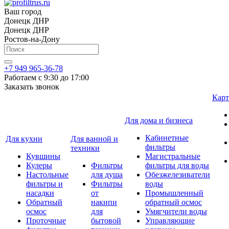
Ваш город
Донецк ДНР
Донецк ДНР
Ростов-на-Дону
+7 949 965-36-78
Работаем с 9:30 до 17:00
Заказать звонок
Карт
Для дома и бизнеса
Кабинетные
Для кухни
Для ванной и
фильтры
техники
Кувшины
Магистральные
Кулеры
Фильтры
фильтры для воды
Настольные
для душа
Обезжелезиватели
фильтры и
Фильтры
воды
насадки
от
Промышленный
Обратный
накипи
обратный осмос
осмос
для
Умягчители воды
Проточные
бытовой
Управляющие