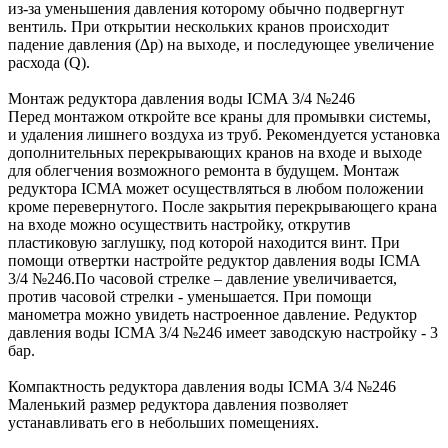
из-за уменьшения давления которому обычно подвергнут
вентиль. При открытии нескольких кранов происходит
падение давления (∆p) на выходе, и последующее увеличение
расхода (Q).
Монтаж редуктора давления воды ICMA 3/4 №246
Перед монтажом откройте все краны для промывки системы,
и удаления лишнего воздуха из труб. Рекомендуется установка
дополнительных перекрывающих кранов на входе и выходе
для облегчения возможного ремонта в будущем. Монтаж
редуктора ICMA может осуществляться в любом положении
кроме перевернутого. После закрытия перекрывающего крана
на входе можно осуществить настройку, открутив
пластиковую заглушку, под которой находится винт. При
помощи отвертки настройте редуктор давления воды ICMA
3/4 №246.По часовой стрелке – давление увеличивается,
против часовой стрелки - уменьшается. При помощи
манометра можно увидеть настроенное давление. Редуктор
давления воды ICMA 3/4 №246 имеет заводскую настройку - 3
бар.
Компактность редуктора давления воды ICMA 3/4 №246
Маленький размер редуктора давления позволяет
устанавливать его в небольших помещениях.