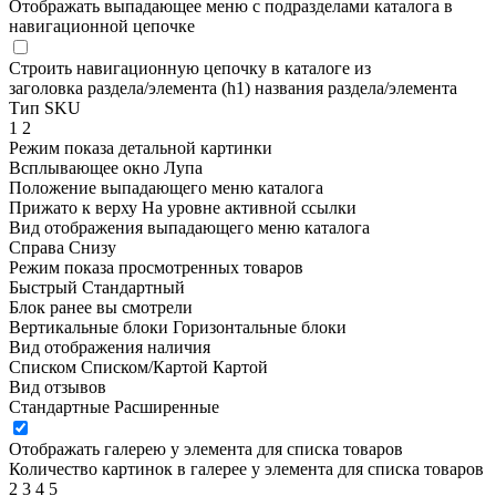
Отображать выпадающее меню с подразделами каталога в
навигационной цепочке
Строить навигационную цепочку в каталоге из
заголовка раздела/элемента (h1)
названия раздела/элемента
Тип SKU
1
2
Режим показа детальной картинки
Всплывающее окно
Лупа
Положение выпадающего меню каталога
Прижато к верху
На уровне активной ссылки
Вид отображения выпадающего меню каталога
Справа
Снизу
Режим показа просмотренных товаров
Быстрый
Стандартный
Блок ранее вы смотрели
Вертикальные блоки
Горизонтальные блоки
Вид отображения наличия
Списком
Списком/Картой
Картой
Вид отзывов
Стандартные
Расширенные
Отображать галерею у элемента для списка товаров
Количество картинок в галерее у элемента для списка товаров
2
3
4
5